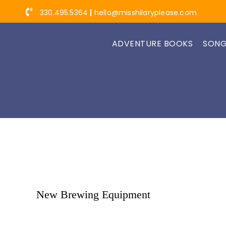
Skip
330.495.5364
|
hello@misshilaryplease.com
to
content
ADVENTURE BOOKS
SONG
New Brewing Equipment