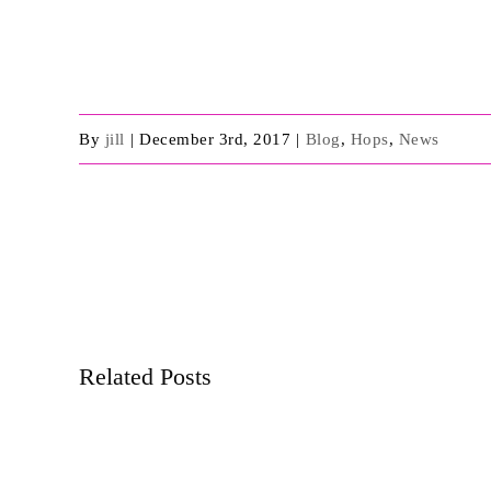
By
jill
|
December 3rd, 2017
|
Blog
,
Hops
,
News
Share This Event Info!
Related Posts