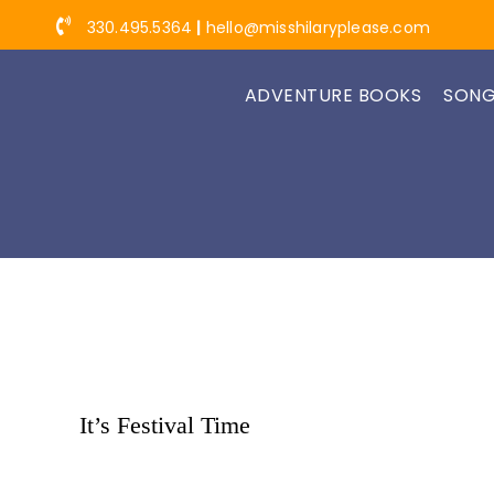
Skip
330.495.5364
|
hello@misshilaryplease.com
to
content
ADVENTURE BOOKS
SONG
It’s Festival Time