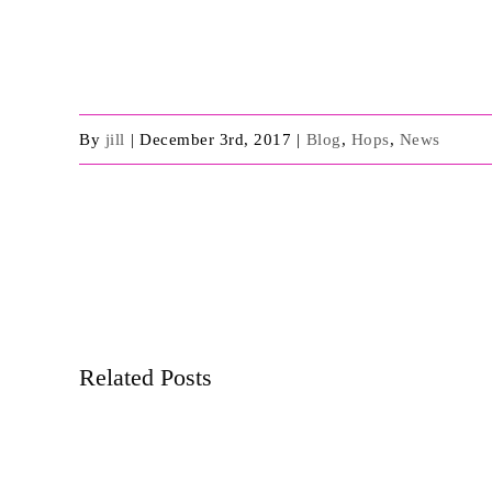
By
jill
|
December 3rd, 2017
|
Blog
,
Hops
,
News
Share This Event Info!
Related Posts